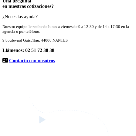
Una pregunta
e
en nuestras cotizaciones?
n
t
¿Necesitas ayuda?
o
Nuestro equipo le recibe de lunes a viernes de 9 a 12:30 y de 14 a 17:30 en la
agencia o por teléfono.
9 boulevard Guist'Hau, 44000 NANTES
Llámenos: 02 51 72 38 38
Contacto con nosotros