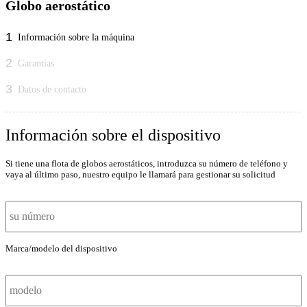
Globo aerostático
1
Información sobre la máquina
2
Garantías
3
Datos de contacto
Información sobre el dispositivo
Si tiene una flota de globos aerostáticos, introduzca su número de teléfono y
F
vaya al último paso, nuestro equipo le llamará para gestionar su solicitud
l
o
t
a
d
e
Marca/modelo del dispositivo
M
g
a
l
r
o
c
b
a