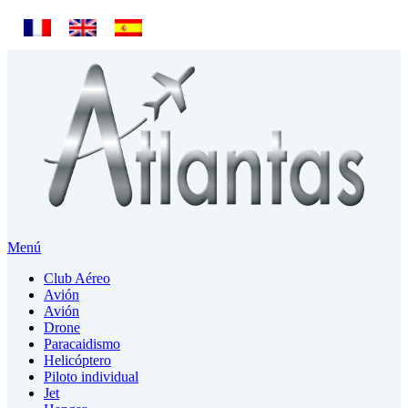
Menú
Club Aéreo
Avión
Avión
Drone
Paracaidismo
Helicóptero
Piloto individual
Jet