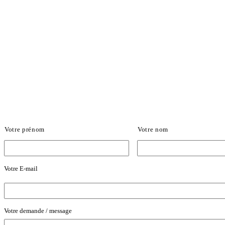
*
Votre prénom
Votre nom
Votre E-mail
E
-
m
a
i
Votre demande / message
M
l
e