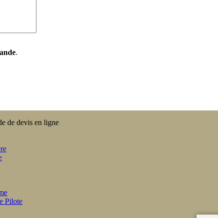
mande
.
e de devis en ligne
re
e
sme
e Pilote