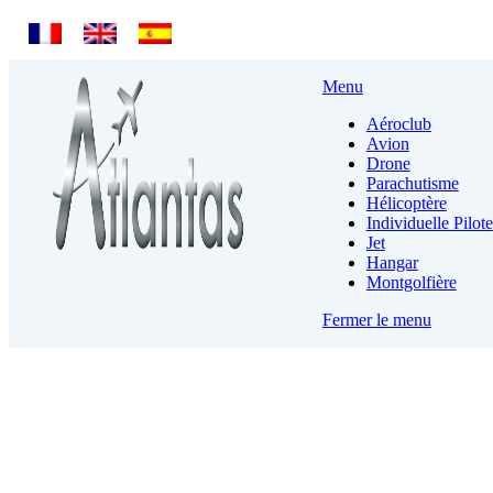
Menu
Aéroclub
Avion
Drone
Parachutisme
Hélicoptère
Individuelle Pilote
Jet
Hangar
Montgolfière
Fermer le menu