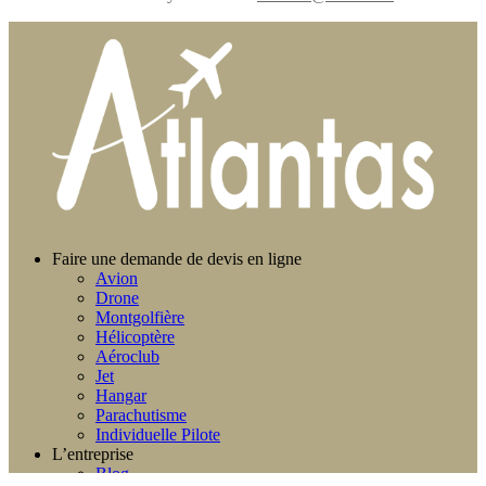
Faire une demande de devis en ligne
Avion
Drone
Montgolfière
Hélicoptère
Aéroclub
Jet
Hangar
Parachutisme
Individuelle Pilote
L’entreprise
Blog